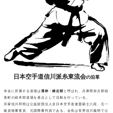
日本空手道信川派糸東流会
の沿革
本会に所属する道場は
通称・錬志館
と呼ばれ、兵庫県加古郡稲
美町の総本部道場を基点として活動を行っている。
宗家信川邦明は公益財団法人全日本空手道連盟範士八段、元一
級資格審査員、元国際審判員である。会長は長男信川義明で公