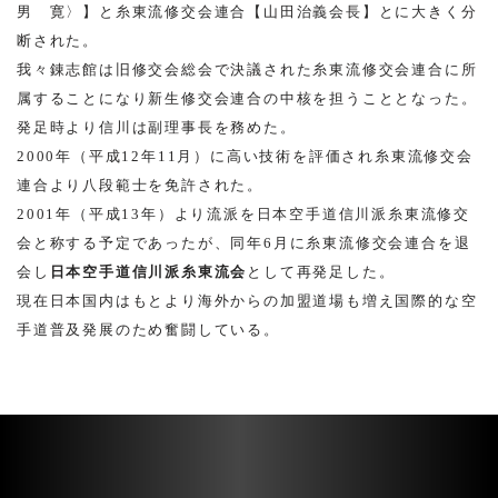
男 寛〉】と糸東流修交会連合【山田治義会長】とに大きく分
断された。
我々錬志館は旧修交会総会で決議された糸東流修交会連合に所
属することになり新生修交会連合の中核を担うこととなった。
発足時より信川は副理事長を務めた。
2000年（平成12年11月）に高い技術を評価され糸東流修交会
連合より八段範士を免許された。
2001年（平成13年）より流派を日本空手道信川派糸東流修交
会と称する予定であったが、同年6月に糸東流修交会連合を退
会し
日本空手道信川派糸東流会
として再発足した。
現在日本国内はもとより海外からの加盟道場も増え国際的な空
手道普及発展のため奮闘している。