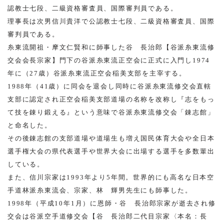
認教士七段、二級資格審査員、国際審判員である。
理事長は次男信川貴洋で公認教士七段、二級資格審査員、国際
審判員である。
糸東流開祖・摩文仁賢和に師事した谷 長治郎【谷派糸東流修
交会会長宗家】門下の谷派糸東流正空会に正式に入門し1974
年に（27歳）谷派糸東流正空会稲美支部を主宰する。
1988年（41歳）に同会を退会し同時に谷派糸東流修交会直轄
支部に認定され正空会稲美支部道場の名称を改称し『志をもっ
て技を錬り鍛える』という意味で谷派糸東流修交会「錬志館」
と命名した。
その後錬志館の支部道場や道場生も増え国民体育大会や全日本
選手権大会の県代表選手や世界大会に出場する選手を多数輩出
している。
また、信川宗家は1993年より5年間。世界的にも高名な日本空
手道林派糸東流会、宗家、林 輝男先生にも師事した。
1998年（平成10年1月）に恩師・谷 長治郎宗家が逝去され修
交会は谷派空手道修交会【谷 長治郎二代目宗家〈本名：長