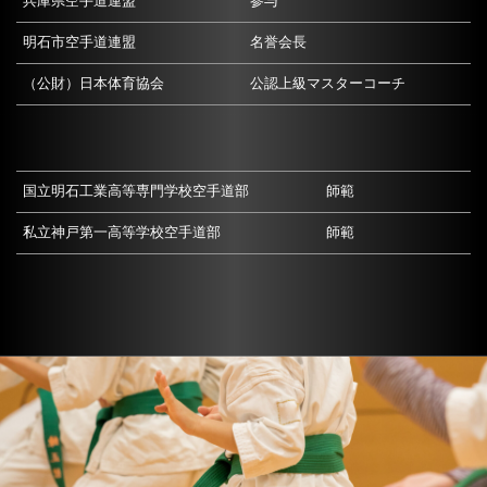
兵庫県空手道連盟
参与
明石市空手道連盟
名誉会長
（公財）日本体育協会
公認上級マスターコーチ
国立明石工業高等専門学校空手道部
師範
私立神戸第一高等学校空手道部
師範