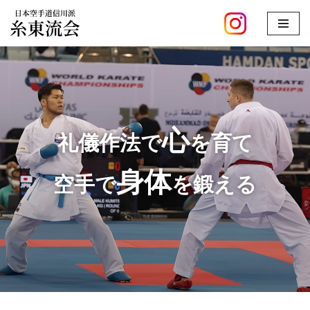
コ
ン
テ
ン
ツ
へ
心
礼儀作法で
を育て
ス
キ
身体
空手で
を鍛える
ッ
プ